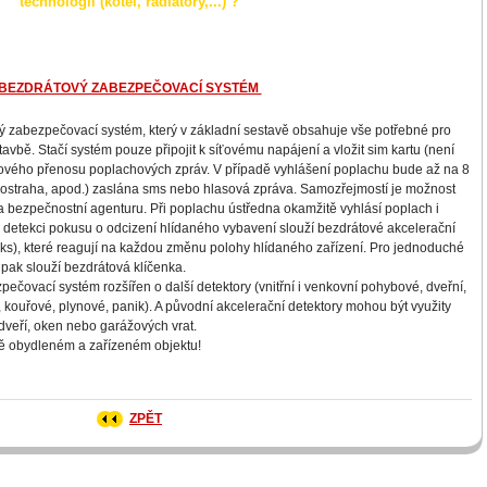
technologii (kotel, radiátory,...) ?
BEZDRÁTOVÝ ZABEZPEČOVACÍ SYSTÉM
 zabezpečovací systém, který v základní sestavě obsahuje vše potřebné pro
vbě. Stačí systém pouze připojit k síťovému napájení a vložit sim kartu (není
lkového přenosu poplachových zpráv. V případě vyhlášení poplachu bude až na 8
l, ostraha, apod.) zaslána sms nebo hlasová zpráva. Samozřejmostí je možnost
a bezpečnostní agenturu. Při poplachu ústředna okamžitě vyhlásí poplach i
 detekci pokusu o odcizení hlídaného vybavení slouží bezdrátové akcelerační
4 ks), které reagují na každou změnu polohy hlídaného zařízení. Pro jednoduché
pak slouží bezdrátová klíčenka.
ečovací systém rozšířen o další detektory (vnitřní i venkovní pohybové, dveřní,
ní, kouřové, plynové, panik). A původní akcelerační detektory mohou být využity
 dveří, oken nebo garážových vrat.
ově obydleném a zařízeném objektu!
ZPĚT