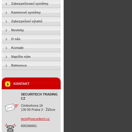
Zabezpečovací systémy
Kamerové systémy
Zabezpečení výtahů
Novinky
O nás
Kontakt
Napište nám
Reference
KONTAKT
SECURITECH TRADING
CZ
Cimburkova 16
130 00 Praha 3 - Žižkov
tech@sec
uritech.
cz
605266661