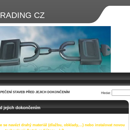
RADING CZ
PEČENÍ STAVEB PŘED JEJICH DOKONČENÍM
Hledat:
d jejich dokončením
e se navézt drahý materiál (dlažbu, obklady,...) nebo instalovat novou