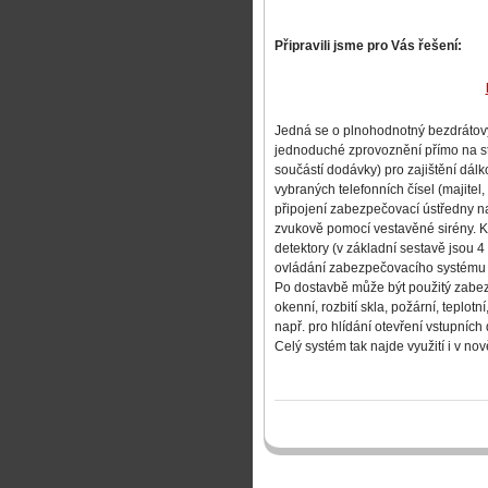
Připravili jsme pro Vás řešení:
Jedná se o plnohodnotný bezdrátový
jednoduché zprovoznění přímo na sta
součástí dodávky) pro zajištění dá
vybraných telefonních čísel (majite
připojení zabezpečovací ústředny n
zvukově pomocí vestavěné sirény. K
detektory (v základní sestavě jsou 
ovládání zabezpečovacího systému 
Po dostavbě může být použitý zabezp
okenní, rozbití skla, požární, teplot
např. pro hlídání otevření vstupních
Celý systém tak najde využití i v n