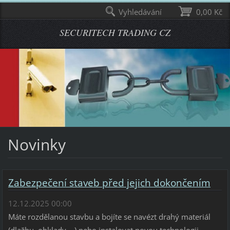
Vyhledávání
0,00 Kč
SECURITECH TRADING CZ
Novinky
Zabezpečení staveb před jejich dokončením
12.12.2025 00:00
Máte rozdělanou stavbu a bojíte se navézt drahý materiál
(dlažbu, obklady,...) nebo instalovat novou technologii