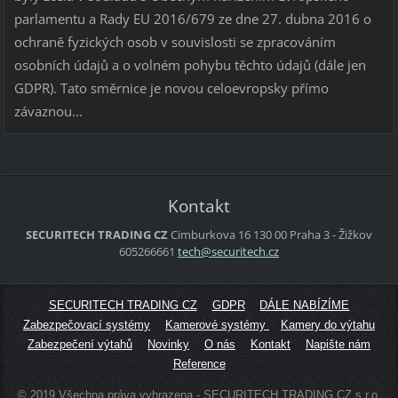
parlamentu a Rady EU 2016/679 ze dne 27. dubna 2016 o
ochraně fyzických osob v souvislosti se zpracováním
osobních údajů a o volném pohybu těchto údajů (dále jen
GDPR). Tato směrnice je novou celoevropsky přímo
závaznou...
Kontakt
SECURITECH TRADING CZ
Cimburkova 16
130 00 Praha 3 - Žižkov
605266661
tech@sec
uritech.
cz
SECURITECH TRADING CZ
GDPR
DÁLE NABÍZÍME
Zabezpečovací systémy
Kamerové systémy
Kamery do výtahu
Zabezpečení výtahů
Novinky
O nás
Kontakt
Napište nám
Reference
© 2019 Všechna práva vyhrazena - SECURITECH TRADING CZ s.r.o.